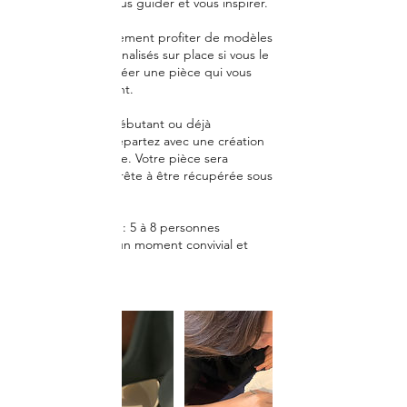
individuel pour vous guider et vous inspirer.
Vous pouvez également profiter de modèles
ou dessins personnalisés sur place si vous le
souhaitez, pour créer une pièce qui vous
ressemble vraiment.
Que vous soyez débutant ou déjà
passionné, vous repartez avec une création
qui vous ressemble. Votre pièce sera
ensuite cuite et prête à être récupérée sous
2 à 3 semaines.
Ateliers intimistes : 5 à 8 personnes
seulement, pour un moment convivial et
créatif.