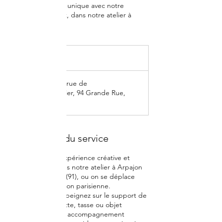
Créez votre pièce unique avec notre
accompagnement, dans notre atelier à
Arpajon (91).
45
euros
45 €
Les Molières, 1 rue de
Cernay
|
Atelier, 94 Grande Rue,
Arpajon
Description du service
Venez vivre une expérience créative et
personnalisée dans notre atelier à Arpajon
(91), aux Molières (91), ou on se déplace
chez vous, en région parisienne.
Pendant 2h, vous peignez sur le support de
votre choix : assiette, tasse ou objet
décoratif, avec un accompagnement