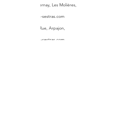
1 Rue de Cernay, Les Molières,
France
contact@les-sestras.com
94 Grande Rue, Arpajon,
France
contact@les-sestras.com
Contact
contact@les-sestras.com
Instagram
Tiktok